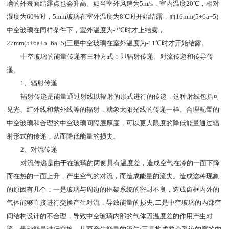
璃的外表面结露点也会升高。如当室外风速为5m/s，室内温度20℃，相对
湿度为60%时，5mm玻璃在室外温度为8℃时开始结露，而16mm(5+6a+5)
中空玻璃在同样条件下，室外温度为-2℃时才上结露，
27mm(5+6a+5+6a+5)三层中空玻璃在室外温度为-11℃时才开始结露。
中空玻璃的能量传递有三种方式：即辐射传递、对流传递和传导传
递。
1、辐射传递
辐射传递是能量通过射线以辐射的形式进行的传递，这种射线包括可
见光、红外线和紫外线等的辐射，就象太阳光线的传递一样。合理配置的
中空玻璃和合理的中空玻璃间隔层厚度，可以更大限度的降低能量通过辐
射形式的传递，从而降低能量的损失。
2、对流传递
对流传递是由于在玻璃的两侧具有温度差，造成空气在冷的一面下降
而在热的一面上升，产生空气的对流，而造成能量的流失。造成这种现象
的原因有几个：一是玻璃与周边的框架系统的密封不良，造成窗框内外的
气体能够直接进行交换产生对流，导致能量的损失;二是中空玻璃的内部空
间结构设计的不合理，导致中空玻璃内部的气体因温度差的作用产生对